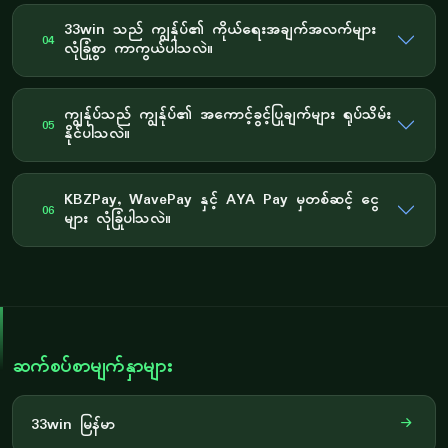
33win သည် ကျွန်ုပ်၏ ကိုယ်ရေးအချက်အလက်များ
04
လုံခြုံစွာ ကာကွယ်ပါသလဲ။
ကျွန်ုပ်သည် ကျွန်ုပ်၏ အကောင့်ခွင့်ပြုချက်များ ရုပ်သိမ်း
05
နိုင်ပါသလဲ။
KBZPay, WavePay နှင့် AYA Pay မှတစ်ဆင့် ငွေ
06
များ လုံခြုံပါသလဲ။
ဆက်စပ်စာမျက်နှာများ
33win မြန်မာ