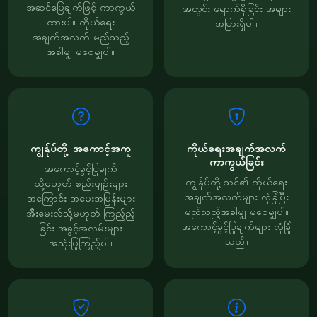
အဆင်ပြေချက်ဖြင့် ကာကွယ်
အတွင်း ရောက်ရှိခြင်း အများ
ထားပါ။ ကိုယ်ရေး
အပြားရှိပါ။
အချက်အလက် မည်သည့်
အခါမျှ မဝေမျှပါ။
ကျွန်ုပ်တို့ အကောင့်အကူ
ကိုယ်ရေးအချက်အလက်
ကာကွယ်ခြင်း
အကောင့်ခွင့်ပြုချက်
ကျွန်ုပ်တို့ သင်၏ ကိုယ်ရေး
သို့မဟုတ် စည်းမျဉ်းများ
အချက်အလက်များ လုံခြုံပြီး
အကြောင်း အမေးအမြန်းများ
မည်သည့်အခါမျှ မဝေမျှပါ။
အီးမေးလ်သို့မဟုတ် ကြည့်ည့်
အကောင့်ခွင့်ပြုချက်များ လုံခြုံ
ခြင်း အခွင့်အလမ်းများ
သည်။
အသုံးပြုကြည့်ပါ။