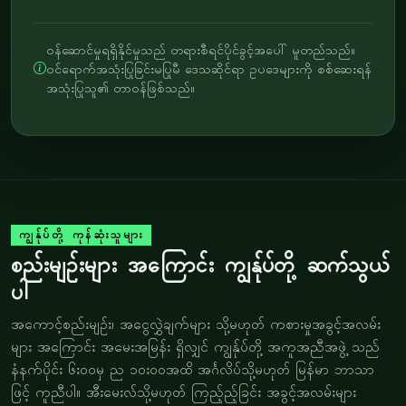
ဝန်ဆောင်မှုရရှိနိုင်မှုသည် တရားစီရင်ပိုင်ခွင့်အပေါ် မူတည်သည်။
ဝင်ရောက်အသုံးပြုခြင်းမပြုမီ ဒေသဆိုင်ရာ ဥပဒေများကို စစ်ဆေးရန်
အသုံးပြုသူ၏ တာဝန်ဖြစ်သည်။
ကျွန်ုပ်တို့ ကုန်ဆုံးသူများ
စည်းမျဉ်းများ အကြောင်း ကျွန်ုပ်တို့ ဆက်သွယ်
ပါ
အကောင့်စည်းမျဉ်း၊ အငွေလွှဲချက်များ သို့မဟုတ် ကစားမှုအခွင့်အလမ်း
များ အကြောင်း အမေးအမြန်း ရှိလျှင် ကျွန်ုပ်တို့ အကူအညီအဖွဲ့ သည်
နံနက်ပိုင်း ၆း၀၀မှ ည ၁၀း၀၀အထိ အင်္ဂလိပ်သို့မဟုတ် မြန်မာ ဘာသာ
ဖြင့် ကူညီပါ။ အီးမေးလ်သို့မဟုတ် ကြည့်ည့်ခြင်း အခွင့်အလမ်းများ