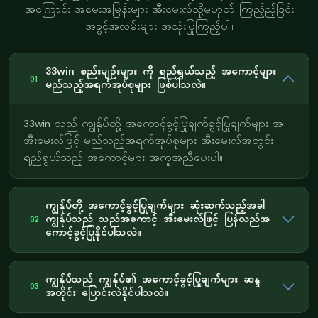
အကြောင်း အမေးအမြန်းများ အီးမေးလ်သို့မဟုတ် ကြည့်ည့်ခြင်း
အခွင့်အလမ်းများ အသုံးပြုကြည့်ပါ။
33win စည်းမျဉ်းများ ကို ရည်ရွယ်သည့် အကောင့်များ
01
မည်သည့်အရက်အုပ်စုများ ဖြစ်ပါသလဲ။
33win သည် ကျွန်ုပ်တို့ အကောင့်ခွင့်ပြုချက်ခွင့်ပြုချက်များ အ
အီးမေးလ်ဖြင့် မည်သည့်အရက်အုပ်စုများ အီးမေးလ်အတွင်း
ရည်ရွယ်သည့် အကောင့်များ အကူအညီပေးပါ။
ကျွန်ုပ်တို့ အကောင့်ခွင့်ပြုချက်များ ဆုံးဆက်သည့်အခါ
ကျွန်ုပ်သည် သည်အကောင့် အီးမေးလ်ဖြင့် ပြန်လည်အ
02
ကောင့်ခွင့်ပြုနိုင်ပါသလဲ။
ကျွန်ုပ်သည် ကျွန်ုပ်၏ အကောင့်ခွင့်ပြုချက်များ ဆန္ဒ
03
အတိုင်း ပြောင်းလဲနိုင်ပါသလဲ။