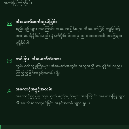
အသုံးပြုကြည့်ပါ။
အီးမေးလ်ဆက်သွယ်ခြင်း
စည်းမျဉ်းများ အကြောင်း အမေးအမြန်းများ အီးမေးလ်ဖြင့် ကျွန်ုပ်တို့
အား ပေးပို့နိုင်ပါသည်။ နံနက်ပိုင်း ၆း၀၀မှ ည ၁၀း၀၀အထိ အဖြေများ
ရရှိနိုင်ပါ။
တစ်ခြား အီးမေးလ်သုံးအား
ကွန်ယက်လူမှုကြီးများ အီးမေးလ်အတွင်း အကူအညီ ရှာယူနိုင်ပါသည်။
ကြည့်ည့်ခြင်းအခွင့်အလမ်း ရှိ။
အကောင့်အခွင့်အလမ်း
အကောင့်ခွင့်ပြုမှု သို့မဟုတ် စည်းမျဉ်းများ အကြောင်း အမေးအမြန်းများ
အီးမေးလ်ဆက်သွယ်ခြင်း အခွင့်အလမ်းများ ရှိပါ။