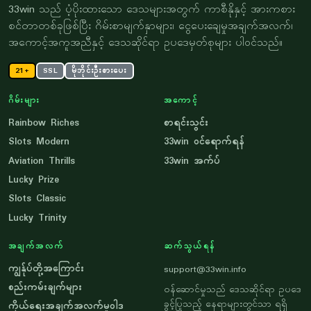
33win သည် ပံ့ပိုးထားသော ဒေသများအတွက် ကာစီနိုနှင့် အားကစား
စင်တာတစ်ခုဖြစ်ပြီး ဂိမ်းစာမျက်နှာများ၊ ငွေပေးချေမှုအချက်အလက်၊
အကောင့်အကူအညီနှင့် ဒေသဆိုင်ရာ ဥပဒေမှတ်စုများ ပါဝင်သည်။
21+
SSL
မိုဘိုင်းဦးစားပေး
ဂိမ်းများ
အကောင့်
Rainbow Riches
စာရင်းသွင်း
Slots Modern
33win ဝင်ရောက်ရန်
Aviation Thrills
33win အက်ပ်
Lucky Prize
Slots Classic
Lucky Trinity
အချက်အလက်
ဆက်သွယ်ရန်
ကျွန်ုပ်တို့အကြောင်း
support@33win.info
စည်းကမ်းချက်များ
ဝန်ဆောင်မှုသည် ဒေသဆိုင်ရာ ဥပဒေ
ခွင့်ပြုသည့် နေရာများတွင်သာ ရရှိ
ကိုယ်ရေးအချက်အလက်မူဝါဒ