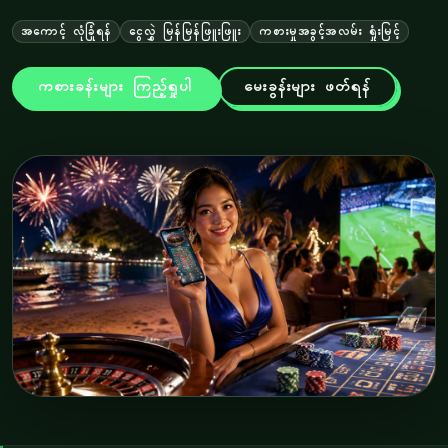
အကောင့် လုံခြုံရန်
ငွေလွှဲ မြန်မြန်ဖြူးဖြူး
ကစားမှုအခွင့်အလမ်း ရှုံးမြင့်
ကစားခန်းများ ကြည့်ရှုပါ
မေးခွန်းများ ဖတ်ရန်