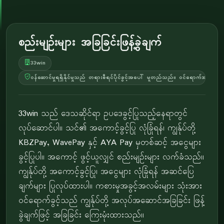
စည်းမျဉ်းများ အခြခြင်းဖြန့်ခွဲချက်
33win
ဝန်ဆောင်မှုရရှိနိုင်မှုသည် တရားစီရင်ပိုင်ခွင့်အပေါ် မူတည်သည်။ ဝင်ရောက်အသုံးပ
33win သည် ဒေသဆိုင်ရာ ဥပဒေခွင့်ပြုသည့်နေရာတွင်
လုပ်ဆောင်ပါ။ သင်၏ အကောင့်ခွင့်ပြု လုံခြုံရန်၊ ကျွန်ုပ်တို့
KBZPay, WavePay နှင့် AYA Pay မှတစ်ဆင့် အငွေများ
ခွင့်ပြုပါ။ အကောင့် ဖွင့်ယူလျှင် စည်းမျဉ်းများ လက်ခံသည်။
ကျွန်ုပ်တို့ အကောင့်ခွင့်ပြု၊ အငွေများ လုံခြုံရန် အဆင်ပြေ
ချက်များ ပြုလုပ်ထားပါ။ ကစားမှုအခွင့်အလမ်းများ သုံးအား
ဝင်ရောက်ခွင့်သည် ကျွန်ုပ်တို့ အလုပ်အဆောင်အခြခြင်း ဖြန့်
ခွဲချက်ဖြင့် အခြခြင်း ကြေးမုံးထားသည်။