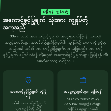
လုံခြုံရန် ကျွန်ုပ်တို့
အကောင့်ခွင့်ပြုချက် သုံးအား ကျွန်ုပ်တို့
အကူအညီ
33win သည် အကောင့်ခွင့်ပြုချက်၊ အငွေများ လုံခြုံရန်၊ ကစားမှု
အခွင့်အလမ်းများ အဆင်ပြေချက်ပြုလုပ်ပါ။ ကျွန်ုပ်တို့ အကောင့် ဖွင့်ယူ
သည့်အခါ သင်၏ အကောင့်ခွင့်ပြုချက်များ လုံခြုံသည်။ အကောင့်
ခွင့်ပြုချက် ပြောင်းလဲရန် သို့မဟုတ် အကောင့်ခွင့်ပြုချက်များ ဖြန့်ခွဲရန် အီး
မေးလ်ဆက်သွယ်ကြည့်ပါ။
အကောင့်ခွင့်ပြုချက် လုံခြုံ
အငွေလွှဲချက်များ လုံခြုံရန်
ရန်
KBZPay, WavePay နှင့်
သင်၏ အကောင့်ခွင့်ပြုချက်
AYA Pay အငွေလွှဲချက်များ
များ ကျွန်ုပ်တို့ လုံခြုံ
လုံခြုံပါ။ ငွေများ ၁မိနစ်