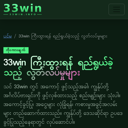
33win
ပင်မ
33win ကြီးထွားရန် ရည်ရွယ်ခဲ့သည့် လွတ်လပ်မှုများ
ကိုးကားချက်
33win ကြီးထွားရန် ရည်ရွယ်ခဲ့
သည့် လွတ်လပ်မှုများ
သင် 33win တွင် အကောင့် ဖွင့်သည့်အခါ၊ ကျွန်ုပ်တို့
အင်္ဂလိပ်ဗားရှင်းကို ဖွင့်လှစ်ထားသည့် စည်းမျဉ်းများ သုံးပါ။
အကောင့်ခွင့်ပြု၊ အငွေများ လုံခြုံရန်၊ ကစားမှုအခွင့်အလမ်း
များ တည်ဆောက်ထားသည်။ ကျွန်ုပ်တို့ ဒေသဆိုင်ရာ ဥပဒေ
ခွင့်ပြုသည့်နေရာတွင် လုပ်ဆောင်ပါ။