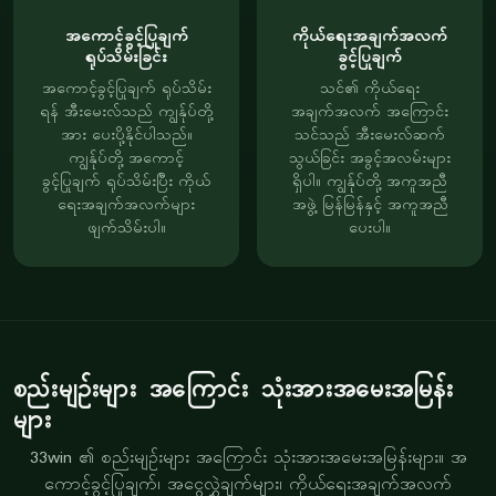
အကောင့်ခွင့်ပြုချက်
ကိုယ်ရေးအချက်အလက်
ရုပ်သိမ်းခြင်း
ခွင့်ပြုချက်
အကောင့်ခွင့်ပြုချက် ရုပ်သိမ်း
သင်၏ ကိုယ်ရေး
ရန် အီးမေးလ်သည် ကျွန်ုပ်တို့
အချက်အလက် အကြောင်း
အား ပေးပို့နိုင်ပါသည်။
သင်သည် အီးမေးလ်ဆက်
ကျွန်ုပ်တို့ အကောင့်
သွယ်ခြင်း အခွင့်အလမ်းများ
ခွင့်ပြုချက် ရုပ်သိမ်းပြီး ကိုယ်
ရှိပါ။ ကျွန်ုပ်တို့ အကူအညီ
ရေးအချက်အလက်များ
အဖွဲ့ မြန်မြန်နှင့် အကူအညီ
ဖျက်သိမ်းပါ။
ပေးပါ။
စည်းမျဉ်းများ အကြောင်း သုံးအားအမေးအမြန်း
များ
33win ၏ စည်းမျဉ်းများ အကြောင်း သုံးအားအမေးအမြန်းများ။ အ
ကောင့်ခွင့်ပြုချက်၊ အငွေလွှဲချက်များ၊ ကိုယ်ရေးအချက်အလက်