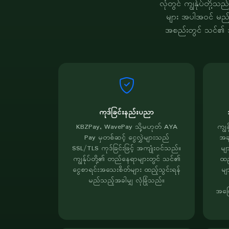
လုံတွင် ကျွန်ုပ်တို
များ အပါအဝင် မည်သ
အစည်းတွင် သင်၏ အခ
ကုဒ်ခြင်းနည်းပညာ
KBZPay, WavePay သို့မဟုတ် AYA
ကျွ
Pay မှတစ်ဆင့် ငွေလွှဲများသည်
အခ
SSL/TLS ကုဒ်ခြင်းဖြင့် အကျုံးဝင်သည်။
မျာ
ကျွန်ုပ်တို့၏ တည်နေရာများတွင် သင်၏
ထည
ငွေစာရင်းအသေးစိတ်များ ထည့်သွင်းရန်
မျ
မည်သည့်အခါမျှ လုံခြုံသည်။
အကြ