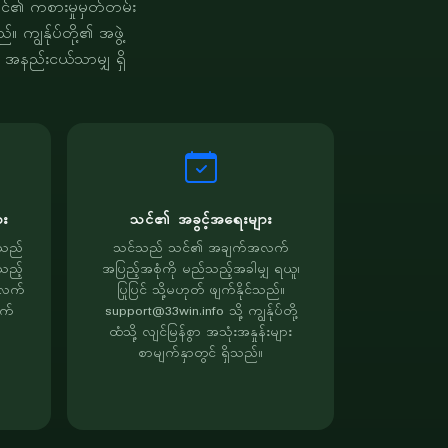
သင်၏ ကစားမှုမှတ်တမ်း
ျွန်ုပ်တို့၏ အဖွဲ့
 အနည်းငယ်သာမျှ ရှိ
ား
သင်၏ အခွင့်အရေးများ
့သည်
သင်သည် သင်၏ အချက်အလက်
သည့်
အပြည့်အစုံကို မည်သည့်အခါမျှ ရယူ၊
အလက်
ပြုပြင် သို့မဟုတ် ဖျက်နိုင်သည်။
ာက်
support@33win.info
သို့ ကျွန်ုပ်တို့
ထံသို့ လျင်မြန်စွာ အသုံးအနှုန်းများ
စာမျက်နှာတွင် ရှိသည်။