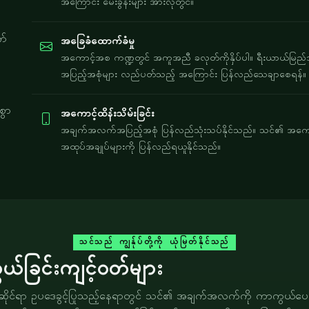
အကြောင်း မေးခွန်းများ အားလုံတွင်။
က်
အခြေခံထောက်ခံမှု
အကောင့်အစ ကဏ္ဍတွင် အကူအညီ ခလုတ်ကိုနှိပ်ပါ။ ရီးယာယ်မြည်အာ
အပြည့်အစုံများ လည်ပတ်သည့် အကြောင်း ပြန်လည်သေချာစေရန်။
စွာ
အကောင့်ထိန်းသိမ်းခြင်း
အချက်အလက်အပြည့်အစုံ ပြန်လည်သုံးသပ်နိုင်သည်။ သင်၏ အကောင
အထုပ်အချုပ်များကို ပြန်လည်ရယူနိုင်သည်။
သင်သည် ကျွန်ုပ်တို့ကို ယုံမြတ်နိုင်သည်
ြင်းကျင့်ဝတ်များ
ေသဆိုင်ရာ ဥပဒေခွင့်ပြုသည့်နေရာတွင် သင်၏ အချက်အလက်ကို ကာကွယ်ပေးသ