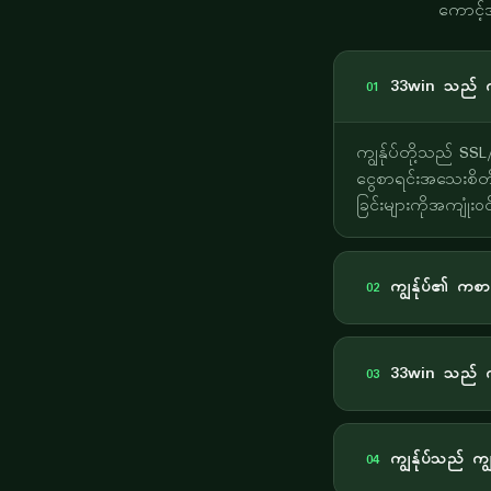
ကောင့်အ
33win သည် ကျ
01
ကျွန်ုပ်တို့သည် S
ငွေစာရင်းအသေးစိတ်မ
ခြင်းများကိုအကျုံး
ကျွန်ုပ်၏ ကစာ
02
33win သည် ကျ
03
ကျွန်ုပ်သည် က
04