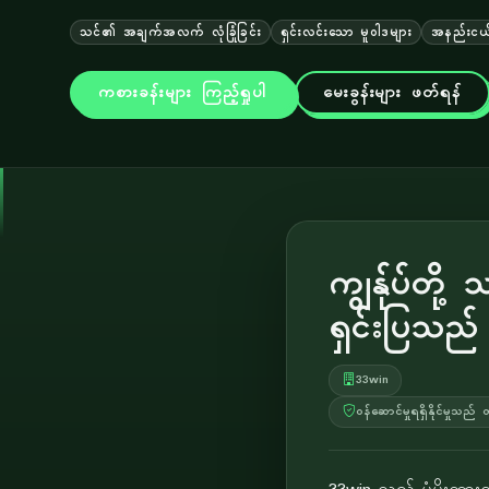
သင်၏ အချက်အလက် လုံခြုံခြင်း
ရှင်းလင်းသော မူဝါဒများ
အနည်းငယ်
ကစားခန်းများ ကြည့်ရှုပါ
မေးခွန်းများ ဖတ်ရန်
ကျွန်ုပ်တိ
ရှင်းပြသည်
33win
ဝန်ဆောင်မှုရရှိနိုင်မှုသ