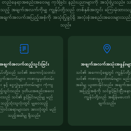
့သည် တည်နေရာအစည်းအဝေးမျ ကုဒ်ခြင်း နည်းပညာများကို အသုံးပြုသည်။ 
ည့် အချက်အလက်ကိုမျှ ကျွန်ုပ်တို့သည် တစ်နှစ်အတွင်း ကြေးမုံထားသည်။ က
ျက်အလက်အပြည့်အစုံကို အသုံးပြုခွင့်ရှိ အလုံးစုံအစည်းအဝေးများသည်
သည်။
အချက်အလက်ထည့်သွင်းခြင်း
အချက်အလက်အသုံးအနှုန်းမျ
န်ုပ်တို့သည် သင်၏ အကောင့်သတင်း
သင်၏ အကောင့်ရှေ့တွင် ကျွန်ုပ်တို
ျက်အလက်များ၊ ကစားမှုမှတ်တမ်း
သင်၏ ကစားမှုမှတ်တမ်းများ မည်
း နှင့် ငွေလွှဲမှုမှတ်တမ်းများ ကုံကျ
အခါမျှ ယူထားနိုင်သည်။ အချက်
့်သွင်းသည်။ ဒုတိယအစည်းအဝေး
အပြည့်အစုံကို သင်ခွင့်ခြင်းပြီးနေ
ားသည် သင်၏ ခွင့်ခြင်းမည်မျှ မည်
ကျွန်ုပ်တို့သည် အချိန်မပေးဘဲ
သည့်သုံးသူလုံးတွင် မျှဝေသည့်
ဖျက်သည်။
ောင်းအရာများသာ အားလုံတွင် မည်
သည့်အခါမျှ ရှိသည်။