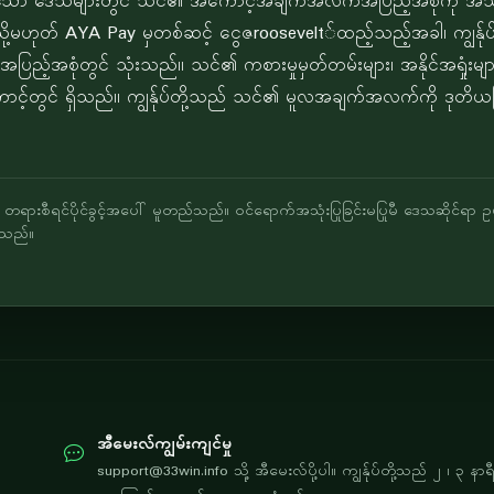
ားသော ဒေသများတွင် သင်၏ အကောင့်အချက်အလက်အပြည့်အစုံကို အသု
မဟုတ် AYA Pay မှတစ်ဆင့် ငွေဇroosevelt်ထည့်သည့်အခါ၊ ကျွန်ုပ်တို
ည့်အစုံတွင် သုံးသည်။ သင်၏ ကစားမှုမှတ်တမ်းများ၊ အနိုင်အရှုံးများ 
တွင် ရှိသည်။ ကျွန်ုပ်တို့သည် သင်၏ မူလအချက်အလက်ကို ဒုတိယမြို့၊ သ
ုသည် တရားစီရင်ပိုင်ခွင့်အပေါ် မူတည်သည်။ ဝင်ရောက်အသုံးပြုခြင်းမပြုမီ ဒေသဆိုင်ရာ
်သည်။
အီမေးလ်ကျွမ်းကျင်မှု
support@33win.info
သို့ အီမေးလ်ပို့ပါ။ ကျွန်ုပ်တို့သည် ၂ ၊ ၃ နာ