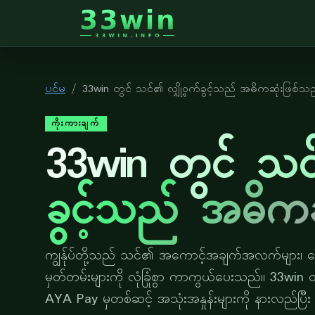
33win
ပင်မ
33win တွင် သင်၏ လျှို့ဝှက်ခွင့်သည် အဓိကဆုံးဖြစ်သ
ကိုးကားချက်
33win တွင် သင်
ခွင့်သည် အဓိက
ကျွန်ုပ်တို့သည် သင်၏ အကောင့်အချက်အလက်များ၊ ငွေပ
မှတ်တမ်းများကို လုံခြုံစွာ ကာကွယ်ပေးသည်။ 33win
AYA Pay မှတစ်ဆင့် အသုံးအနှုန်းများကို နားလည်ပြီး