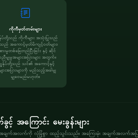
ကိုကီမှတ်တမ်းများ
န်ုပ်တို့သည် ကိုကီများ အသုံးပြုသည်
သည် အကောင့်မှတ်မိကျင့်ဝတ်များ၊
းမှုတစ်ခြေတည်ပြီးခြင်း နှင့် ဆိုင်
ာညီမျှမှုအများအပြားများ အတွက်။
ွန်ုပ်တို့သည် သင်၏ အကောင့်နှင့်
ျားအပြားများကို မည်သည့်အခါမျှ
မျှဝေမည်မဟုတ်။
က်ခွင့် အကြောင်း မေးခွန်းများ
ျက်အလက်ကို လုံခြုံစွာ ထည့်သွင်းသည်။ အကြေးမုံ၊ အချက်အလက်အပြည