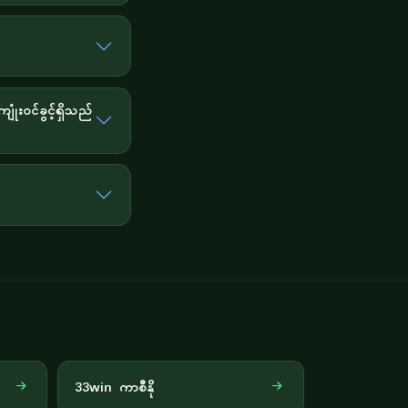
ုံးဝင်ခွင့်ရှိသည်
33win ကာစီနို