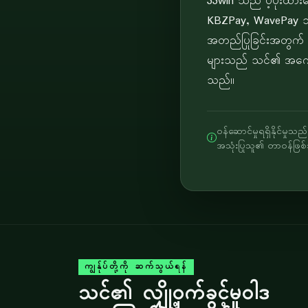
33win သည် ပံ့ပိုးထ
KBZPay, WavePay သို့
အတည်ပြုခြင်းအတွက် အပြ
များသည် သင်၏ အကောင့်
သည်။
ဝန်ဆောင်မှုရရှိနိုင်မှ
အသုံးပြုသူ၏ တာဝန်ဖြစ
ကျွန်ုပ်တို့ကို ဆက်သွယ်ရန်
သင်၏ လျှို့ဝှက်ခွင့်မူဝါဒ