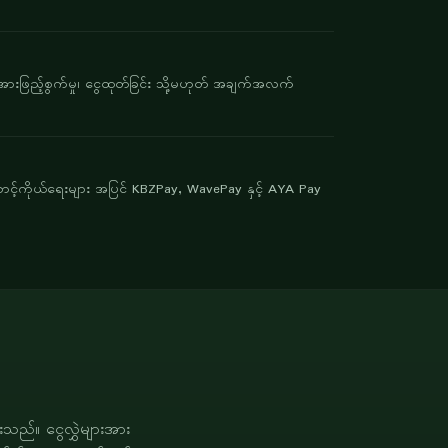
းဖြည့်စွက်မှု၊ ငွေထုတ်ခြင်း သို့မဟုတ် အချက်အလက်
့်ကိုယ်ရေးများ အပြင် KBZPay, WavePay နှင့် AYA Pay
ည်။ ငွေလွှဲများအား