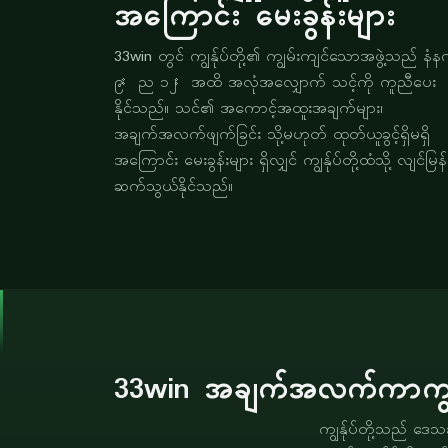
အကြောင်း မေးခွန်းများ
33win တွင် ကျွန်ုပ်တို့၏ ကျွမ်းကျင်သောအဖွဲ့သည် နံန
၉ း ည ၁၂ း အထိ အလုံအလျှောက် သင့်ကို ကူညီပေး
နိုင်သည်။ သင်၏ အကောင့်အထူးအချက်များ၊
အချက်အလက်ဖျက်ခြင်း သို့မဟုတ် ထုတ်ယူခွင့်ရှိမရှိ
အကြောင်း မေးခွန်းများ ရှိလျှင် ကျွန်ုပ်တို့ထံသို့ လျင်မြန်
ဆက်သွယ်နိုင်သည်။
33win အချက်အလက်ကာကွယ်ခ
ကျွန်ုပ်တို့သည် ဒ