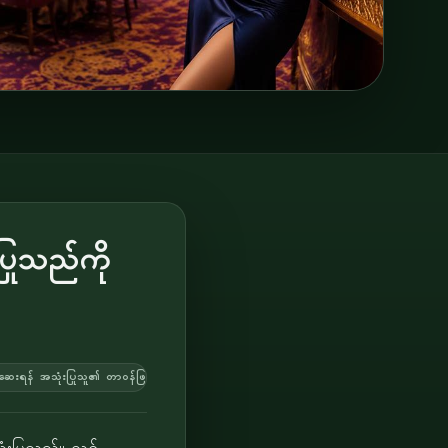
ြုသည်ကို
 စစ်ဆေးရန် အသုံးပြုသူ၏ တာဝန်ဖြစ်သည်။