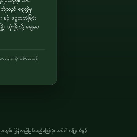
ံးပြုသည်။ သင်
့သည် ငွေလွှဲမှု
နှင့် ငွေထုတ်ခြင်း
ုံးမြို့သို့ မမျှဝေ
 ဥပဒေများကို စစ်ဆေးရန်
ရီအတွင်း ပြန်လည်ပြန်လည်ကြေးမုံ၊ သင်၏ လျှို့ဝှက်ခွင့်