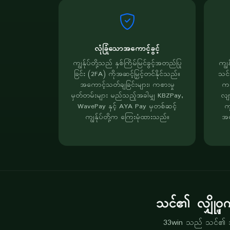
လုံခြုံသောအကောင့်ခွင့်
ကျွန်ုပ်တို့သည် နှစ်ကြိမ်မြင်ခွင့်အတည်ပြု
ကျွ
ခြင်း (2FA) ကိုအဆင့်မြှင့်တင်နိုင်သည်။
သင်
အကောင့်သတ်ချခြင်းများ၊ ကစားမှု
ကစာ
မှတ်တမ်းများ မည်သည့်အခါမျှ KBZPay,
လျ
WavePay နှင့် AYA Pay မှတစ်ဆင့်
ကျ
ကျွန်ုပ်တို့က ကြေးမုံထားသည်။
အမ
သင်၏ လျှို့ဝှ
33win သည် သင်၏ အခ