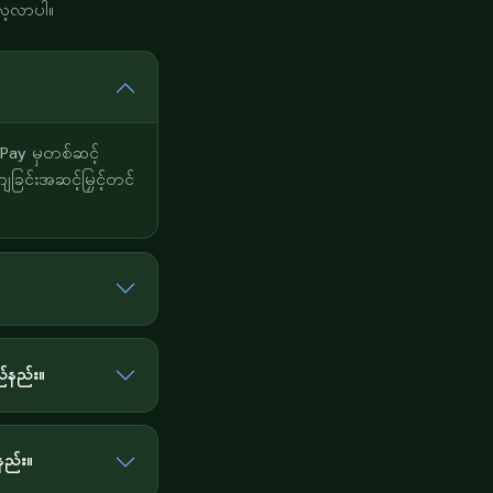
လေ့လာပါ။
Pay မှတစ်ဆင့်
ခြင်းအဆင့်မြှင့်တင်
်နည်း။
နည်း။