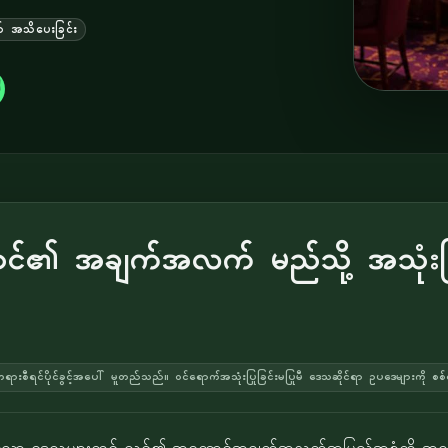
 အသိပေးခြင်း
ု့ သင်၏ အချက်အလက် မည်သို့ အသုံးပ
ည် တရားစီရင်ပိုင်ခွင့်အပေါ် မူတည်သည်။ ဝင်ရောက်အသုံးပြုခြင်းမပြုမီ ဒေသဆိုင်ရာ ဥပဒေများကို