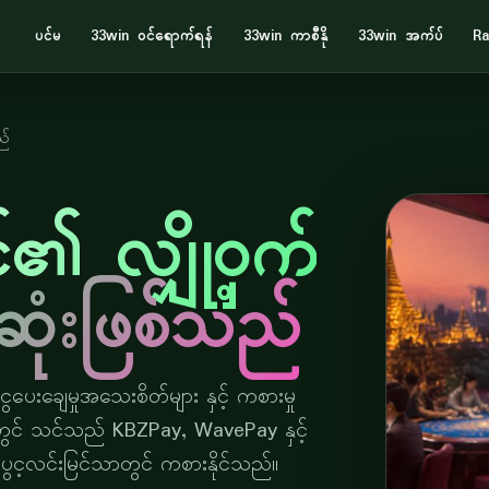
ပင်မ
33win ဝင်ရောက်ရန်
33win ကာစီနို
33win အက်ပ်
Ra
ည်
၏ လျှို့ဝှက်
ဆုံးဖြစ်သည်
ေးချေမှုအသေးစိတ်များ နှင့် ကစားမှု
 တွင် သင်သည် KBZPay, WavePay နှင့်
 ပွင့လင်းမြင်သာတွင် ကစားနိုင်သည်။