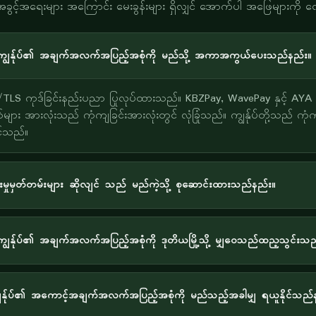
ခွင့်အရေးများ အကြောင်း မေးခွန်းများ ရှိလျှင် အောက်ပါ အဖြေများကို 
ွန်ုပ်၏ အချက်အလက်အပြည့်အစုံကို မည်သို့ အကာအကွယ်ပေးသည်နည်း။
SL/TLS ကုဒ်ခြင်းနည်းပညာ ပြုလုပ်ထားသည်။ KBZPay, WavePay နှင့် AYA 
ျား အားလုံးသည် ကုံကျခြင်းအားလုံးတွင် လုံခြုံသည်။ ကျွန်ုပ်တို့သည် ကုံကျ
ဝင်သည်။
းမှုမှတ်တမ်းများ ဆိုလျင် သည် မည်ကဲ့သို့ စုဆောင်းထားသည်နည်း။
ွန်ုပ်၏ အချက်အလက်အပြည့်အစုံကို ဒုတိယမြို့သို့ မျှဝေသည်ထည့သွင်းသည
ျွန်ုပ်၏ အကောင့်အချက်အလက်အပြည့်အစုံကို မည်သည့်အခါမျှ ရယူနိုင်သည်