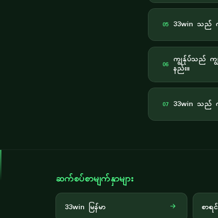
33win သည် ကို
05
ကျွန်ုပ်သည် ကျ
06
နည်း။
33win သည် ကျ
07
ဆက်စပ်စာမျက်နှာများ
33win မြန်မာ
စာရင်