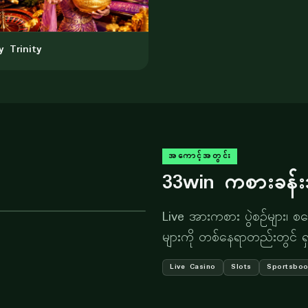
y Trinity
အကောင့်အတွင်း
33win ကစားခန်းအ
Live အားကစား ပွဲစဉ်များ၊ စလေ
များကို တစ်နေရာတည်းတွင် ရှ
Live Casino
Slots
Sportsbo