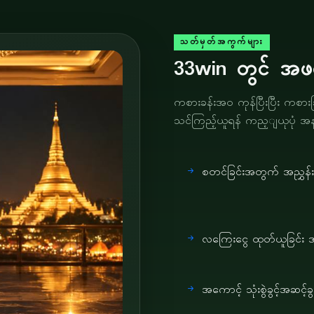
သတ်မှတ်အကွက်များ
33win တွင် အဖတ
ကစားခန်းအဝ ကုန်ပြီးပြီး ကစားခ
သင်ကြည့်ယူရန် ကည့ျယုပုံ အ
စတင်ခြင်းအတွက် အညွှန်း
လကြေးငွေ ထုတ်ယူခြင်း 
အကောင့် သုံးစွဲခွင့်အဆင့်ခွင