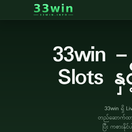
33win
33win – မ
Slots န
33win ရှိ L
တည်ဆောက်ထားပြီ
ပြီး ကစားနို