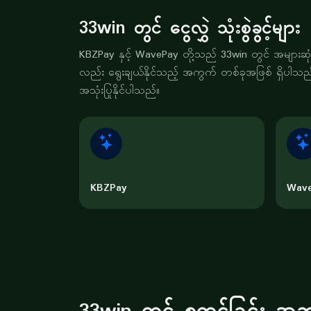
33win တွင် ငွေလွှဲ သုံးစွဲခွင့်များ
KBZPay နှင့် WavePay တို့သည် 33win တွင် အများဆုံး 
လည်း ရွေးချယ်နိုင်သည့် အကွက် တစ်ခုအဖြစ် ရှိပါသည်။
အသုံးပြုနိုင်ပါသည်။
KBZPay
Wav