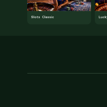
Slots Classic
Luck