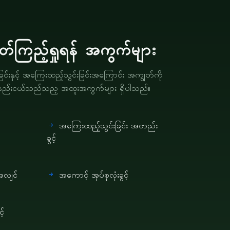
်ကြည့်ရှုရန် အကွက်များ
ြင်းနှင့် အကြေးထည့်သွင်းခြင်းအကြောင်း အကျွတ်ကို
နည်းငယ်သည်သည့ အထူးအကွက်များ ရှိပါသည်။
အကြေးထည့်သွင်းခြင်း အတည်း
ခွင့်
အလျင်
အကောင့် အုပ်စုလုံးခွင့်
့်